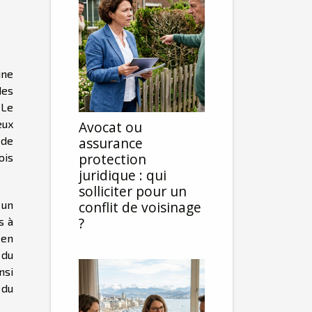
une
des
 Le
eux
Avocat ou
 de
assurance
protection
ois
juridique : qui
solliciter pour un
 un
conflit de voisinage
?
s à
 en
 du
nsi
 du