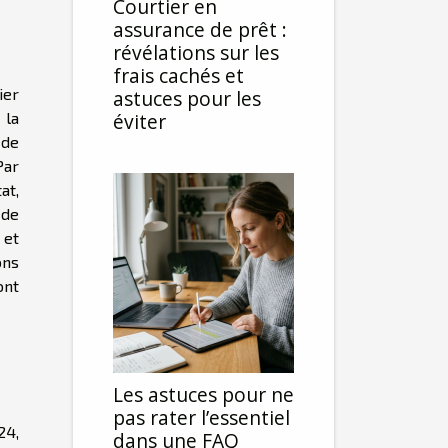
Courtier en
assurance de prêt :
révélations sur les
frais cachés et
ier
astuces pour les
 la
éviter
 de
Par
at,
 de
 et
ons
ont
Les astuces pour ne
pas rater l’essentiel
24,
dans une FAQ