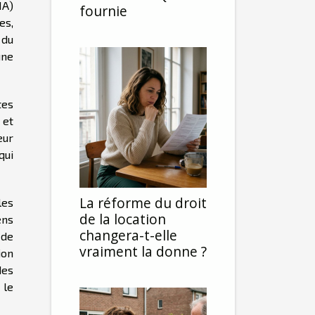
IA)
fournie
es,
 du
une
tes
 et
eur
qui
La réforme du droit
les
de la location
ens
changera-t-elle
 de
vraiment la donne ?
ion
des
 le