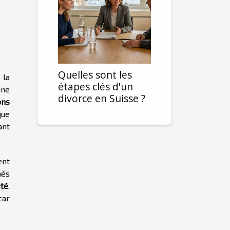
Quelles sont les
 la
étapes clés d'un
une
divorce en Suisse ?
ons
que
ant
ent
més
été
,
car