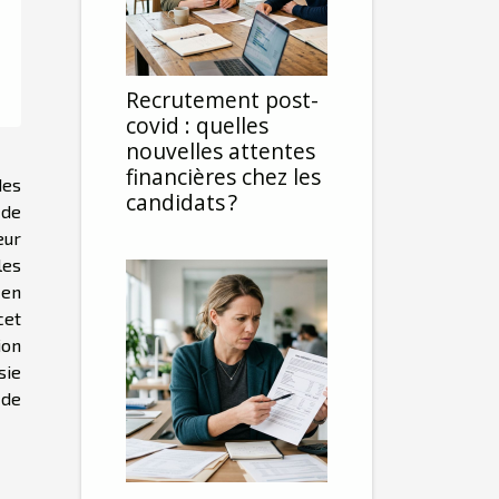
Recrutement post-
covid : quelles
nouvelles attentes
financières chez les
des
candidats ?
 de
eur
les
 en
cet
ion
sie
 de