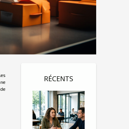
les
RÉCENTS
une
 de