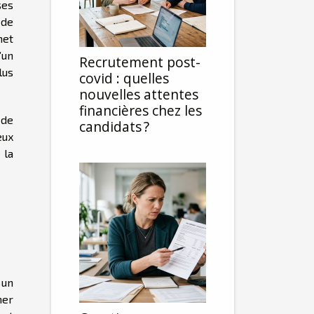
ses
 de
met
’un
Recrutement post-
lus
covid : quelles
nouvelles attentes
financières chez les
 de
candidats ?
eux
 la
 un
ner